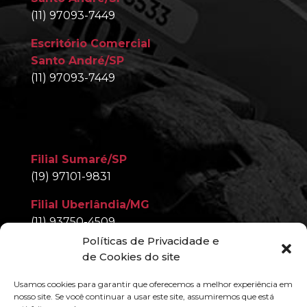
(11) 97093-7449
Escritório Comercial
Santo André/SP
(11) 97093-7449
Filial Sumaré/SP
(19) 97101-9831
Filial Uberlândia/MG
(11) 93750-4509
Políticas de Privacidade e
Filial Nova Iguaçu/RJ
de Cookies do site
(11) 97093-7449
Usamos cookies para garantir que oferecemos a melhor experiência em
nosso site. Se você continuar a usar este site, assumiremos que está