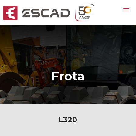
Frota
L320