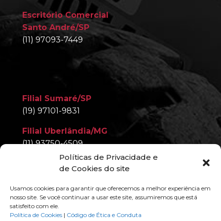
Escritório Comercial
Santo André/SP
(11) 97093-7449
Filial Sumaré/SP
(19) 97101-9831
Filial Uberlândia/MG
(11) 93750-4509
Políticas de Privacidade e
Filial Nova Iguaçu/RJ
de Cookies do site
(11) 97093-7449
Usamos cookies para garantir que oferecemos a melhor experiência em
nosso site. Se você continuar a usar este site, assumiremos que está
satisfeito com ele.
Política de Cookies
|
Código de Ética e Conduta