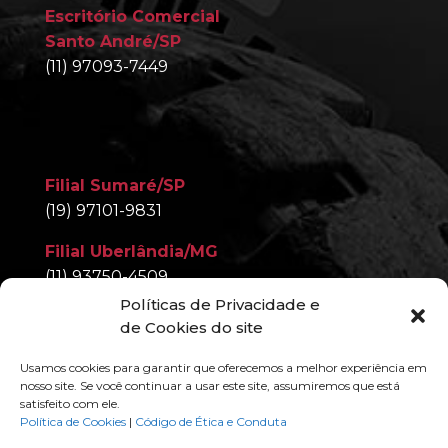
Escritório Comercial
Santo André/SP
(11) 97093-7449
Filial Sumaré/SP
(19) 97101-9831
Filial Uberlândia/MG
(11) 93750-4509
Políticas de Privacidade e
Filial Nova Iguaçu/RJ
de Cookies do site
(11) 97093-7449
Usamos cookies para garantir que oferecemos a melhor experiência em
nosso site. Se você continuar a usar este site, assumiremos que está
satisfeito com ele.
Política de Cookies
|
Código de Ética e Conduta