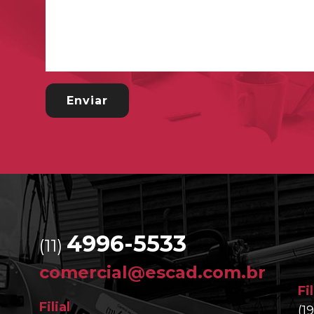
4996-5533
(11)
comercial@escad.com.br
Fi
Filial
(1