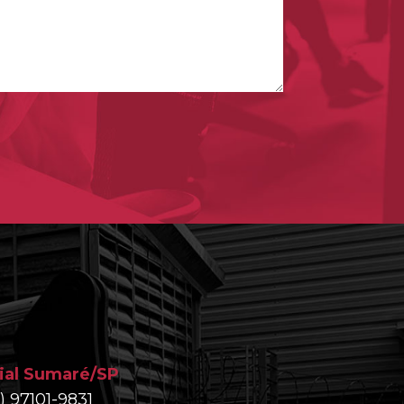
lial Sumaré/SP
9) 97101-9831