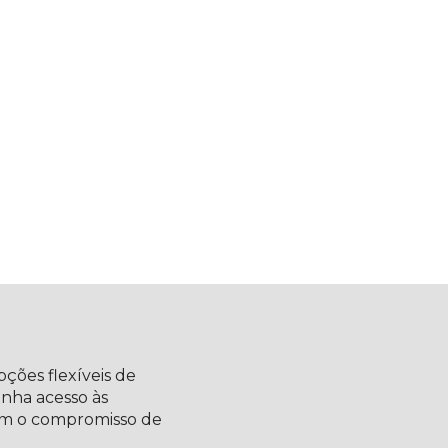
ções flexíveis de
nha acesso às
em o compromisso de