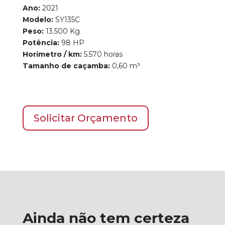
Ano:
2021
Modelo:
SY135C
Peso:
13.500 Kg
Potência:
98 HP
Horímetro / km:
5.570
horas
Tamanho de caçamba:
0,60 m³
Solicitar Orçamento
Ainda não tem certeza