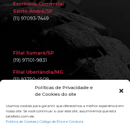
Escritório Comercial
Santo André/SP
(11) 97093-7449
Filial Sumaré/SP
(19) 97101-9831
Filial Uberlândia/MG
(11) 93750-4509
Políticas de Privacidade e
Filial Nova Iguaçu/RJ
de Cookies do site
(11) 97093-7449
Usamos cookies para garantir que oferecemos a melhor experiência em
nosso site. Se você continuar a usar este site, assumiremos que está
satisfeito com ele.
Política de Cookies
|
Código de Ética e Conduta