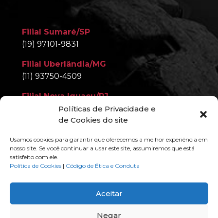
Filial Sumaré/SP
(19) 97101-9831
Filial Uberlândia/MG
(11) 93750-4509
Filial Nova Iguaçu/RJ
(11) 97093-7449
Políticas de Privacidade e
de Cookies do site
Usamos cookies para garantir que oferecemos a melhor experiência em
nosso site. Se você continuar a usar este site, assumiremos que está
satisfeito com ele.
Política de Cookies
|
Código de Ética e Conduta
ESCAD
Especialista em Locação
© Todos os
direitos reservados. 2025
Aceitar
Negar